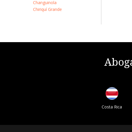
Changuinola
Chiriquí Grande
Aboga
Costa Rica