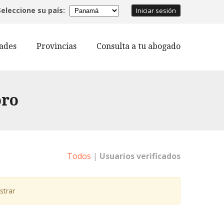
Seleccione su país:
Iniciar sesión
dades
Provincias
Consulta a tu abogado
oro
Todos
|
Usuarios verificados
strar