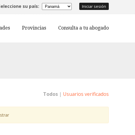
Seleccione su país:
Iniciar sesión
dades
Provincias
Consulta a tu abogado
Todos
|
Usuarios verificados
strar