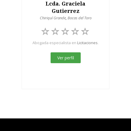
Lcda. Graciela
Gutierrez
Chiriquí Grande
,
Bocas del Toro
Abogada especialista en
Licitaciones
.
Ver perfil