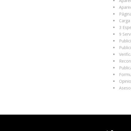
Apare
Apare
Página
Carga 
3 Espe
9 Serv
Public
Public
Verifi
Recono
Public
Formul
Opinio
Asesor