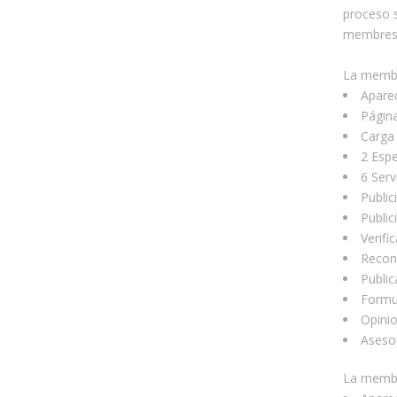
proceso s
membresía
La memb
Apare
Página
Carga 
2 Espe
6 Serv
Public
Public
Verifi
Recono
Public
Formul
Opinio
Asesor
La memb