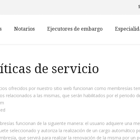
s
Notarios
Ejecutores de embargo
Especiali
íticas de servicio
cios ofrecidos por nuestro sitio web funcionan como membresías temp
ios relacionados a las mismas, que serán habilitados por el periodo de
um
ced
esías funcionan de la siguiente manera: el usuario adquiere una me
uete seleccionado y autoriza la realización de un cargo automático p
bresía, que servirá para realizar la renovación de la misma por un pe