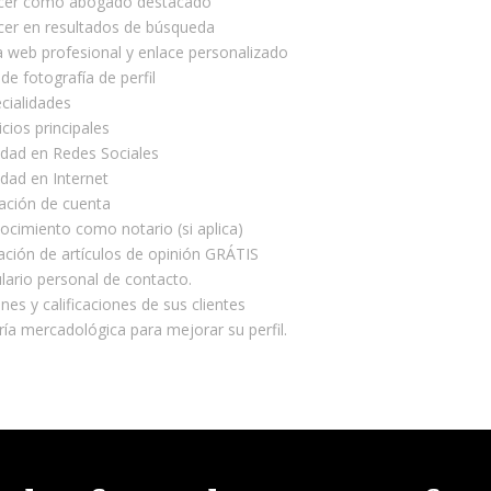
cer como abogado destacado
cer en resultados de búsqueda
 web profesional y enlace personalizado
de fotografía de perfil
cialidades
icios principales
idad en Redes Sociales
idad en Internet
cación de cuenta
cimiento como notario (si aplica)
ación de artículos de opinión GRÁTIS
ario personal de contacto.
nes y calificaciones de sus clientes
ía mercadológica para mejorar su perfil.