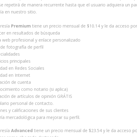
e repetirá de manera recurrente hasta que el usuario adquiera un pa
 en nuestro sitio.
resía
Premium
tiene un precio mensual de $10.14
y le da acceso por
cer en resultados de búsqueda
 web profesional y enlace personalizado
de fotografía de perfil
cialidades
icios principales
idad en Redes Sociales
idad en Internet
cación de cuenta
cimiento como notario (si aplica)
ación de artículos de opinión GRÁTIS
ario personal de contacto.
nes y calificaciones de sus clientes
ía mercadológica para mejorar su perfil.
resía
Advanced
tiene un precio mensual de $23.54
y le da acceso po